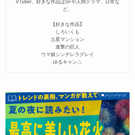
VTuber。好きな作品はSFや人間ドラマ、日常な
ど。
【好きな作品】
しろいくも
土星マンション
進撃の巨人
ウマ娘シンデレラグレイ
ゆるキャン△
トレンド×マンガ