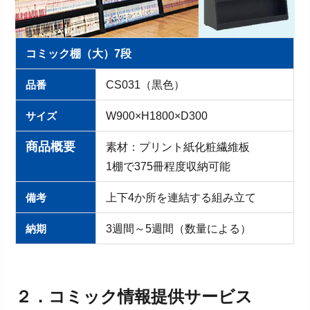
コミック棚（大）7段
品番
CS031（黒色）
サイズ
W900×H1800×D300
商品概要
素材：プリント紙化粧繊維板
1棚で375冊程度収納可能
備考
上下4か所を連結する組み立て
納期
3週間～5週間（数量による）
２．コミック
情報提供
サービス