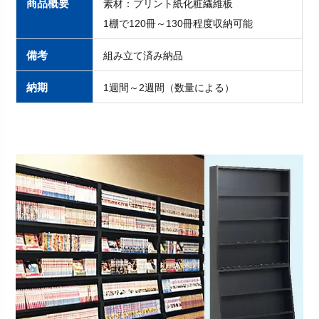
商品概要
素材：プリント紙化粧繊維板
1棚で120冊～130冊程度収納可能
備考
組み立て済み納品
納期
1週間～2週間（数量による）