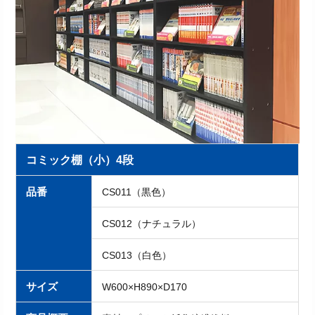
コミック棚（小）4段
品番
CS011（黒色）
CS012（ナチュラル）
CS013（白色）
サイズ
W600×H890×D170