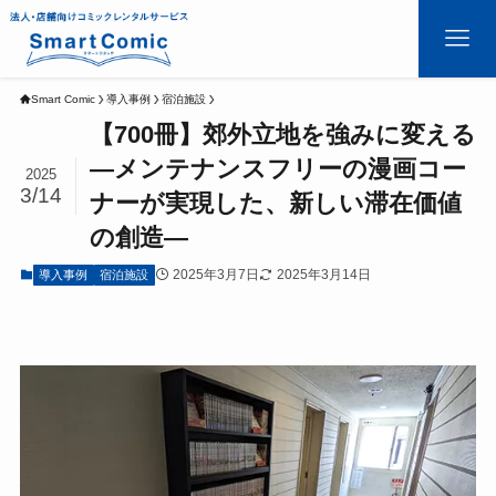
Smart Comic
導入事例
宿泊施設
【700冊】郊外立地を強みに変える
―メンテナンスフリーの漫画コー
2025
3/14
ナーが実現した、新しい滞在価値
の創造―
2025年3月7日
2025年3月14日
導入事例
宿泊施設