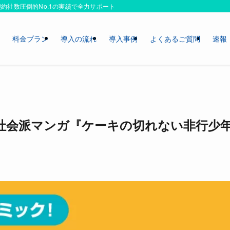
約社数圧倒的No.1の実績で全力サポートいたします！
ス
料金プラン
導入の流れ
導入事例
よくあるご質問
速報
社会派マンガ『ケーキの切れない非行少