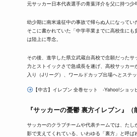
元サッカー日本代表選手の青葉洋介を父に持つ少
幼少期に南米遠征中の事故で帰らぬ人になってい
そこに書かれていた「中学卒業までに高校生にも
は陸上に専念。
その後、進学した県立武蔵台高校で念願だったサ
力とストイックさで急成長を遂げ、高校サッカー
入り（Jリーグ）、ワールドカップ出場へとステ
【中古】イレブン 全巻セット -Yahoo!ショッ
『サッカーの憂鬱​ 裏方イレブン』（能
サッカーのクラブチームや代表チームでは、たし
影で支えてくれている、いわゆる「裏方」と呼ば