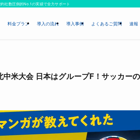
約社数圧倒的No.1の実績で全力サポートいたします！
ス
料金プラン
導入の流れ
導入事例
よくあるご質問
速報
ップ 北中米大会 日本はグループF！サッカー