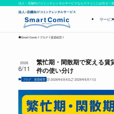
法人・店舗向けコミックレンタルサービスならスマコミにお任せ！契
サービ
Smart Comic
ブログ
賃貸経営
繁忙期・閑散期で変える賃
2026
6/11
件の使い分け
ブログ
賃貸経営
2026年6月4日
2026年6月11日