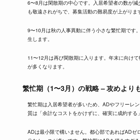
6〜8月は閑散期の中心です。入居希望者の数が
も敬遠されがちで、募集活動の難易度が上がりま
9〜10月は秋の人事異動に伴う小さな繁忙期です
生します。
11〜12月は再び閑散期に入ります。年末に向け
が多くなります。
繁忙期（1〜3月）の戦略 – 攻めよ
繁忙期は入居希望者が多いため、ADやフリーレ
質は「余計なコストをかけずに、確実に成約する
ADは最小限で構いません。都心部であればADゼ