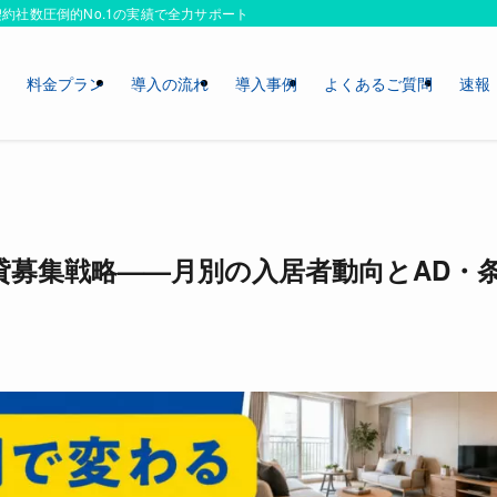
約社数圧倒的No.1の実績で全力サポートいたします！
ス
料金プラン
導入の流れ
導入事例
よくあるご質問
速報
貸募集戦略——月別の入居者動向とAD・