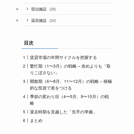
(26)
宿泊施設
(24)
温浴施設
目次
賃貸市場の年間サイクルを把握する
繁忙期（1〜3月）の戦略 – 攻めよりも「取
りこぼさない」
閑散期（6〜8月、11〜12月）の戦略 – 積極
的な投資で差をつける
季節の変わり目（4〜5月、9〜10月）の戦
略
退去時期を見越した「先手の準備」
まとめ