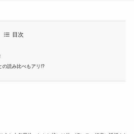
目次
！
の読み比べもアリ!?