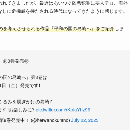
われてきましたが、最近はあいつぐ凶悪犯罪に要人テロ、海外
なしに危機感を持たされる時代になってきたように感じます。
のを考えさせられる作品『平和の国の島崎へ』をご紹介
しま
㊗️3巻発売㊗️
の国の島崎へ』第3巻は
4日（金）発売です❗️
ぐるみを脱ぎかけの島崎?
す‼️お楽しみに?
pic.twitter.com/rKpIaYhz96
発売中！ (@heiwanokunino)
July 22, 2023