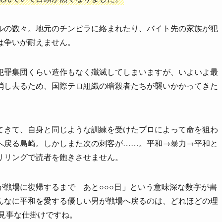
ルの数々。地元のチンピラに絡まれたり、バイト先の家族が犯
は争いが耐えません。
犯罪集団くらい造作もなく殲滅してしまいますが、いよいよ最
消し去るため、国際テロ組織の暗殺者たちが襲いかかってきた
てきて、自身と同じような訓練を受けたプロによって命を狙わ
へ戻る島崎。しかしまた次の刺客が……。平和→暴力→平和と
リリングで読者を飽きさせません。
戦場に復帰するまで あと○○○日」という意味深な数字が書
んなに平和を愛する優しい男が戦場へ戻るのは、どれほどの理
見事な仕掛けですね。