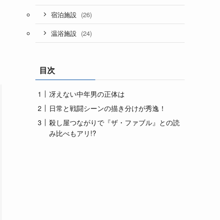
(26)
宿泊施設
(24)
温浴施設
目次
冴えない中年男の正体は
日常と戦闘シーンの描き分けが秀逸！
殺し屋つながりで『ザ・ファブル』との読
み比べもアリ!?