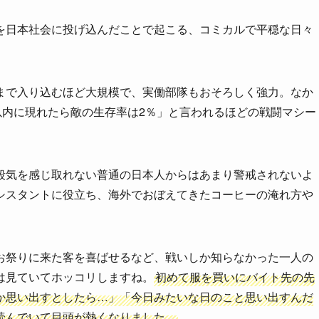
を日本社会に投げ込んだことで起こる、コミカルで平穏な日々
まで入り込むほど大規模で、実働部隊もおそろしく強力。なか
以内に現れたら敵の生存率は2％」と言われるほどの戦闘マシー
殺気を感じ取れない普通の日本人からはあまり警戒されないよ
シスタントに役立ち、海外でおぼえてきたコーヒーの淹れ方や
。
お祭りに来た客を喜ばせるなど、戦いしか知らなかった一人の
は見ていてホッコリしますね。
初めて服を買いにバイト先の先
か思い出すとしたら…」「今日みたいな日のこと思い出すんだ
読んでいて目頭が熱くなりました。