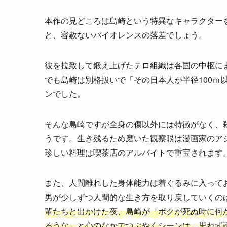
本作の見どころは島崎という特異なキャラクター
と、容赦ないバイオレンスの落差でしょう。
彼を拉致して鍛え上げたテロ組織は各国の中枢に
でも島崎は別格扱いで「その日本人が半径100ｍ
ンでした。
そんな島崎ですが全身の傷以外には特徴がなく、
うです。生き残るため磨いた観察眼は漫画家のア
珍しい料理は喫茶店のアルバイトで重宝されます
また、人間離れした身体能力は着ぐるみに入って
男が少しずつ人間的な生き方を取り戻していくの
輩たちと出かけた夜、島崎が「ボクが死ぬ時に何
ろうな」と心のなかでつぶやくシーンは、思わず