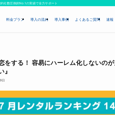
約社数圧倒的No.1の実績で全力サポートいたします！
ス
料金プラン
導入の流れ
導入事例
よくあるご質問
速報
恋をする！ 容易にハーレム化しないの
い』
19日